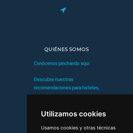
QUIÉNES SOMOS
Conócenos pinchando aquí
Descubre nuestras
recomendaciones para hoteles,
complejos turísticos, hostales,
vacaciones, paquetes de
Utilizamos cookies
viajes, y mucho más!
Usamos cookies y otras técnicas
MI AGENCIA