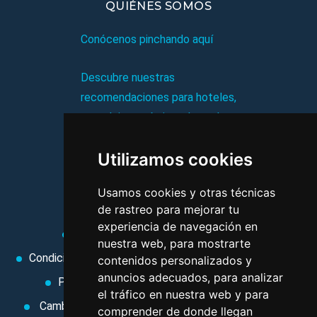
QUIÉNES SOMOS
Conócenos pinchando aquí
Descubre nuestras
recomendaciones para hoteles,
complejos turísticos, hostales,
vacaciones, paquetes de
Utilizamos cookies
viajes, y mucho más!
Usamos cookies y otras técnicas
MI AGENCIA
de rastreo para mejorar tu
experiencia de navegación en
Aviso legal
Condiciones de uso
nuestra web, para mostrarte
Condiciones Generales
Ley de Viajes Combinados
contenidos personalizados y
anuncios adecuados, para analizar
Política de privacidad
Uso de cookies
el tráfico en nuestra web y para
Cambiar preferencias de cookies
Area privada
comprender de donde llegan