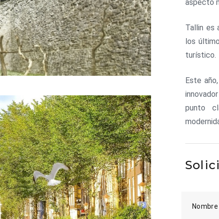
aspecto m
Tallin es
los últim
turístico.
Este año
innovador
punto cl
modernida
Solic
Nombre