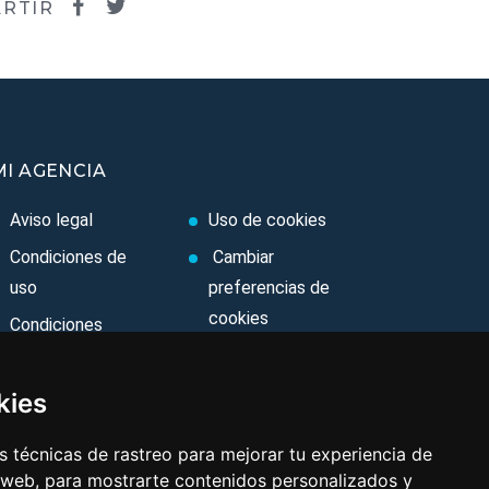
RTIR
MI AGENCIA
Aviso legal
Uso de cookies
Condiciones de
Cambiar
uso
preferencias de
cookies
Condiciones
Generales
Area privada
Ley de Viajes
Contacto
kies
Combinados
 técnicas de rastreo para mejorar tu experiencia de
Política de
 web, para mostrarte contenidos personalizados y