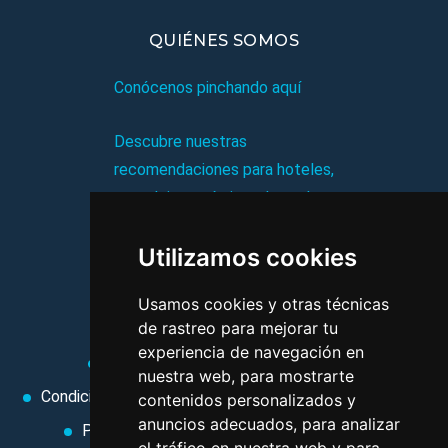
QUIÉNES SOMOS
Conócenos pinchando aquí
Descubre nuestras
recomendaciones para hoteles,
complejos turísticos, hostales,
vacaciones, paquetes de
Utilizamos cookies
viajes, y mucho más!
Usamos cookies y otras técnicas
MI AGENCIA
de rastreo para mejorar tu
experiencia de navegación en
Aviso legal
Condiciones de uso
nuestra web, para mostrarte
Condiciones Generales
Ley de Viajes Combinados
contenidos personalizados y
anuncios adecuados, para analizar
Política de privacidad
Uso de cookies