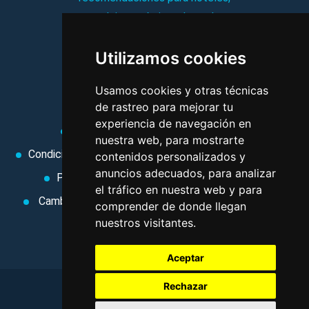
complejos turísticos, hostales,
vacaciones, paquetes de
Utilizamos cookies
viajes, y mucho más!
Usamos cookies y otras técnicas
MI AGENCIA
de rastreo para mejorar tu
experiencia de navegación en
Aviso legal
Condiciones de uso
nuestra web, para mostrarte
Condiciones Generales
Ley de Viajes Combinados
contenidos personalizados y
anuncios adecuados, para analizar
Política de privacidad
Uso de cookies
el tráfico en nuestra web y para
Cambiar preferencias de cookies
Area privada
comprender de donde llegan
nuestros visitantes.
Contacto
Aceptar
Rechazar
©
2026
. Todos los derechos reservados
.