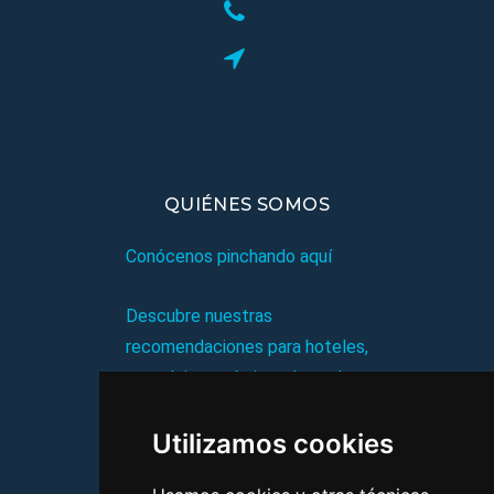
QUIÉNES SOMOS
Conócenos pinchando aquí
Descubre nuestras
recomendaciones para hoteles,
complejos turísticos, hostales,
vacaciones, paquetes de
Utilizamos cookies
viajes, y mucho más!