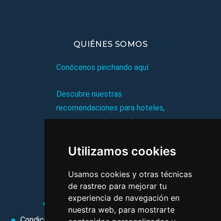
QUIÉNES SOMOS
Conócenos pinchando aquí
Descubre nuestras
recomendaciones para hoteles,
complejos turísticos, hostales,
vacaciones, paquetes de
Utilizamos cookies
viajes, y mucho más!
Usamos cookies y otras técnicas
MI AGENCIA
de rastreo para mejorar tu
experiencia de navegación en
Aviso legal
Condiciones de uso
nuestra web, para mostrarte
Condiciones Generales
Ley de Viajes Combinados